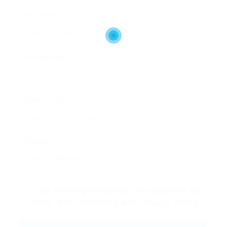
User Name:
Email Address:
Phone Number:
Message:
By clicking checkbox, you agree to our
Terms and Conditions
and
Privacy Policy