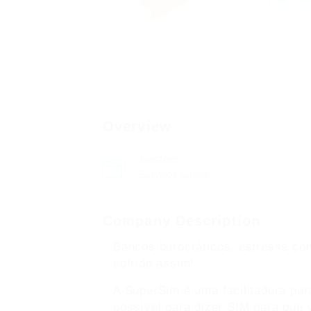
Overview
Sectors
Serviços Gerais
Company Description
Bancos burocráticos, estresse com
sofrido assim!
A SuperSim é uma facilitadora par
possível para dizer SIM para que 