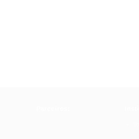
Parceiros:
Inst
So