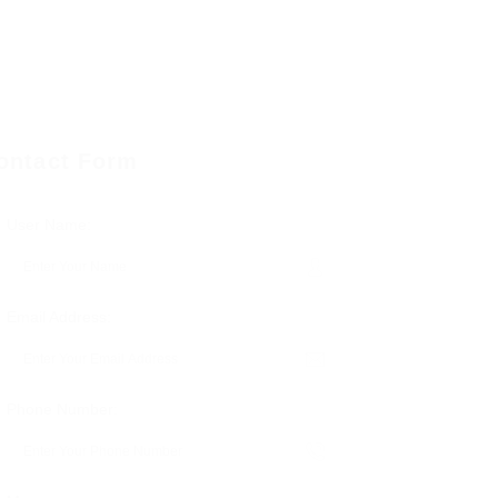
ontact Form
User Name:
Email Address:
seguir crédito pessoal não precisa ser
Phone Number:
onalizadas para cada perfil, faremos o