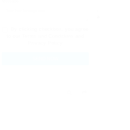
Message:
ao crédito para quem precisa de verdade.
e decisões inteligentes para maximizar a
By clicking checkbox, you agree
to our
Terms and Conditions
and
Privacy Policy