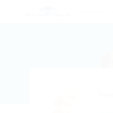
Página Inicial
V
Sup
Foll