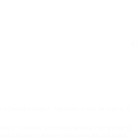
C
 a família e amigos, papeladas e filas de espera. Con
a você conseguir seu crédito pessoal com ofertas pers
você saia com o dinheiro depositado em sua conta.