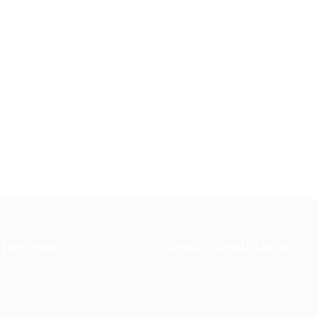
itucional
Para Candidatos
bre Nós
Painel do Candidato
Lista de Candidatos