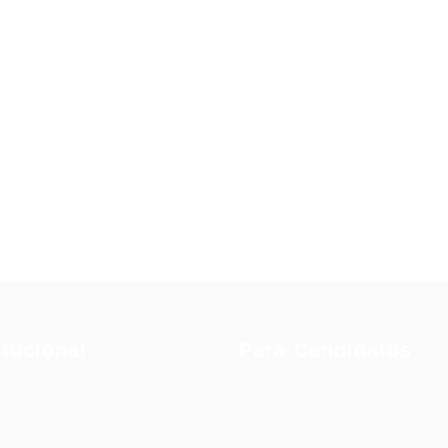
itucional
Para Candidatos
bre Nós
Painel do Candidato
Lista de Candidatos