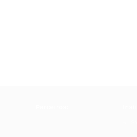
Parceiros:
Inst
So