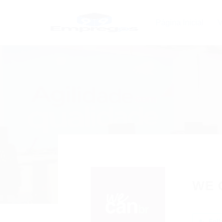
Página Inicial
V
WE 
Foll