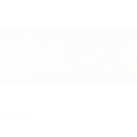
agas
Candidatos
Empresas
Blog
Cursos Grátis
CAN BR
ow