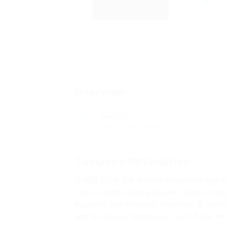
Overview
Sectors
Recursos Humanos
Company Description
A WE CAN BR é uma empresa ágil e e
com o poder das pessoas para trans
história dos nossos clientes. É de
em recursos humanos, com
foco to