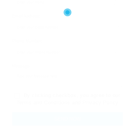
Email Address:
Phone Number:
Message:
By clicking checkbox, you agree to our
Terms and Conditions
and
Privacy Policy