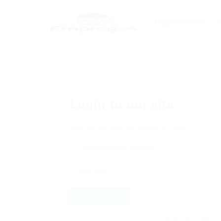
Página Inicial
V
Login to our site
Enter the username and password to login:
LOGIN