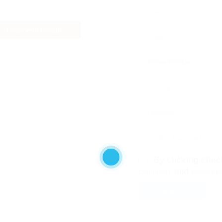
Login with Google
By clicking chec
and
Conditions
Privacy P
SIGN UP