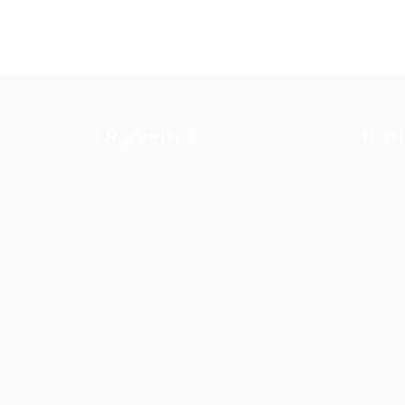
Parceiros:
Inst
So