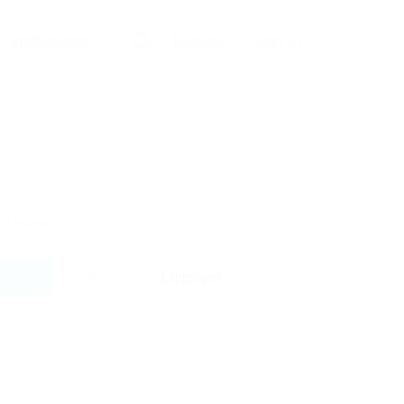
0
Register
Sign In
Institucional
tant access:
e
Employer