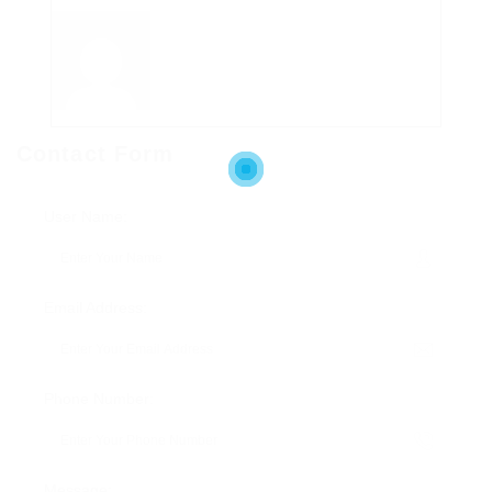
Contact Form
User Name:
Email Address:
Phone Number:
Message: