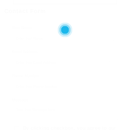
Contact Form
User Name:
Email Address:
Phone Number:
Message:
By clicking checkbox, you agree to our