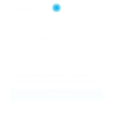
Email Address:
Phone Number:
Message:
By clicking checkbox, you agree to our
Terms and Conditions
and
Privacy Policy