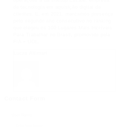
operações à da startup Escale, empresa
de tecnologia em aquisição digital de
clientes. E, em 2021, marcamos presença
pelo segundo ano consecutivo no ranking
que elegeu os 100 Lugares Mais Incríveis
Para Trabalhar no Brasil, promovido pela
FIA + UOL.
Lucas Altimari
Contact Form
User Name: