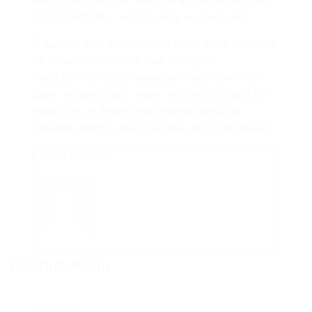
seu time nos traz um dia a dia repleto de
oportunidades, esperança e inovação.
É assim que atende aos mais de 2 milhões
de clientes. Com a sua energia,
transforma vidas levando mais conforto
para as pessoas, mais eficiência para os
negócios e desenvolvimento para as
cidades dentro da sua área de concessão.
Lucas Altimari
Contact Form
User Name: