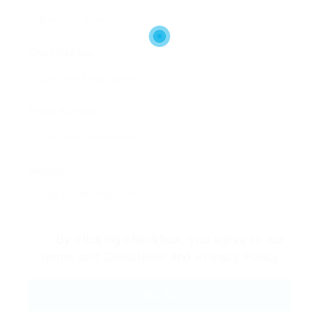
Email Address:
Phone Number:
Message:
By clicking checkbox, you agree to our
Terms and Conditions
and
Privacy Policy