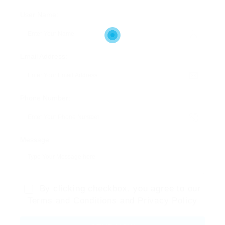
User Name:
Email Address:
Phone Number:
Message:
By clicking checkbox, you agree to our
Terms and Conditions
and
Privacy Policy