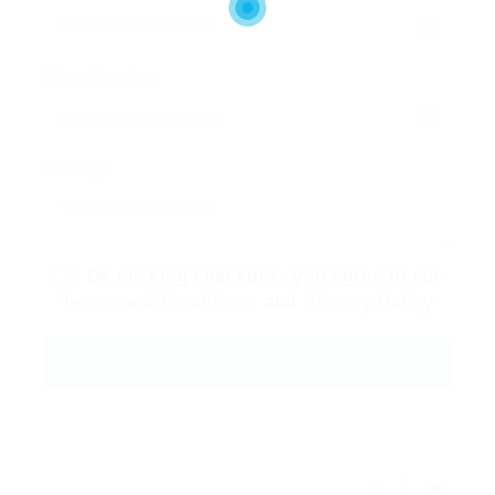
Phone Number:
Message:
By clicking checkbox, you agree to our
Terms and Conditions
and
Privacy Policy