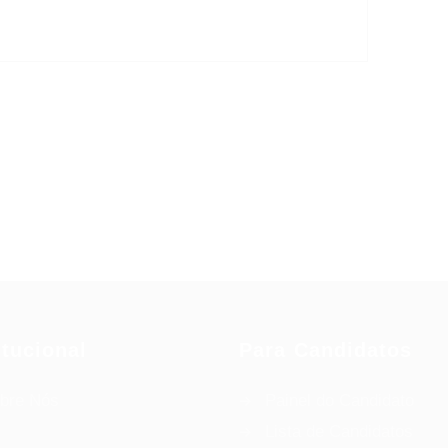
itucional
Para Candidatos
bre Nós
Painel do Candidato
Lista de Candidatos