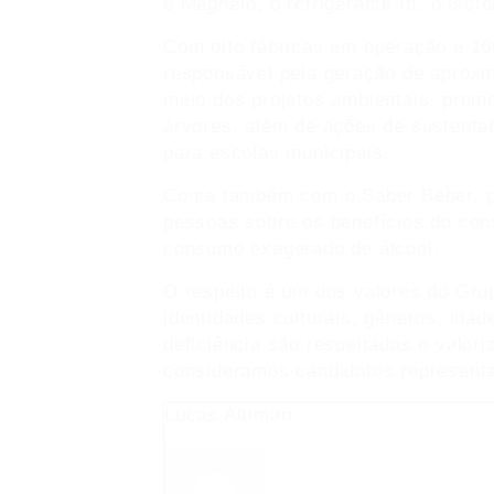
e Magneto, o refrigerante It!, o iso
Com oito fábricas em operação e 160
responsável pela geração de aproxi
meio dos projetos ambientais, prom
árvores, além de ações de sustenta
para escolas municipais.
Conta também com o Saber Beber, p
pessoas sobre os benefícios do co
consumo exagerado de álcool.
O respeito é um dos valores do Grup
identidades culturais, gêneros, ida
deficiência são respeitadas e valor
consideramos candidatos representa
Lucas Altimari