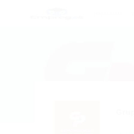
Página Inicial
V
Grup
Foll