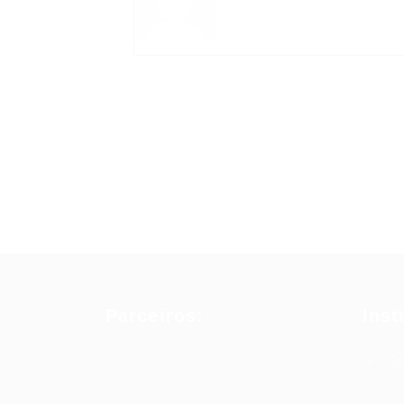
Parceiros:
Inst
So