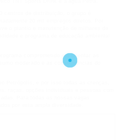
tônico TNT Sports Drink e a água Petra.
 centros de distribuição, o grupo é
madamente 20 mil empregos diretos. Por
ove o plantio e manutenção de milhares de
bilidade e programa de educação ambiental
rograma comprometido em orientar as
nsumo moderado e as consequências do
o Petrópolis, e por isso todas as crenças,
des, raças, opções individuais e pessoas com
izadas. Para todas as nossas vagas
dos por esta ampla diversidade.