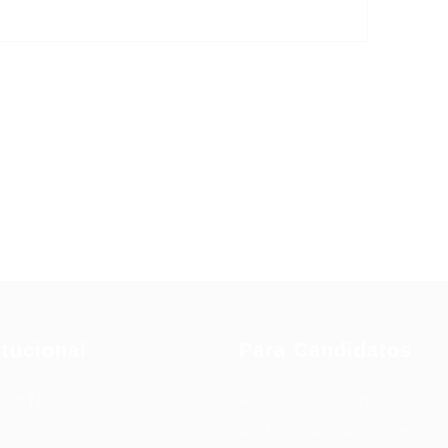
itucional
Para Candidatos
bre Nós
Painel do Candidato
Lista de Candidatos