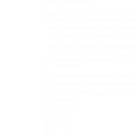
direct to consumer.
Hoje a Insider tem 6 anos, 500 mil c
que tem em seu DNA tecnologia têxti
uma jornada que vai trazer mudança
tradicionais e mais poluentes indús
Veja como a Insider já se destacou:
Participação no programa Shark Tank
investimento
Participação no programa Startup S
Acelerada 2 vezes nos programas E
Acelerada pelo programa Endeavor Ou
peer group
Lucas Altimari