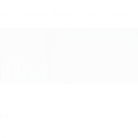
agas
Candidatos
Empresas
Blog
Cursos Grátis
der
ow