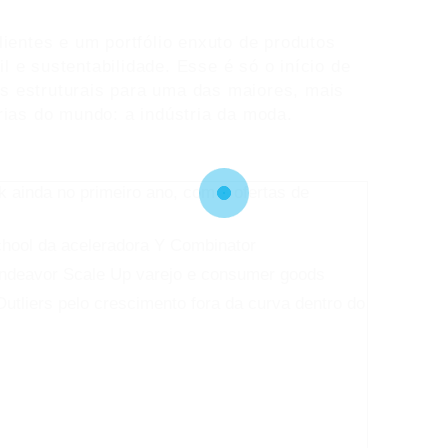
lientes e um portfólio enxuto de produtos
l e sustentabilidade. Esse é só o início de
s estruturais para uma das maiores, mais
trias do mundo: a indústria da moda.
 ainda no primeiro ano, com 3 ofertas de
chool da aceleradora Y Combinator
ndeavor Scale Up varejo e consumer goods
tliers pelo crescimento fora da curva dentro do