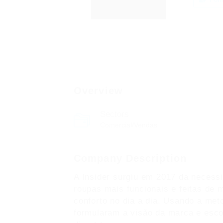
Overview
Sectors
Comercial/Vendas
Company Description
A Insider surgiu em 2017 da necess
roupas mais funcionais e feitas de 
conforto no dia a dia. Usando a met
formularam a visão da marca e esco