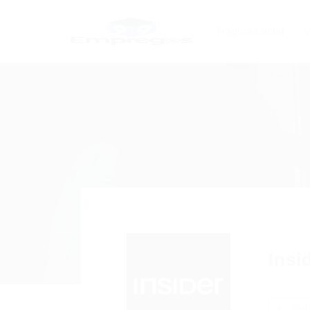
Página Inicial
V
Insi
Foll