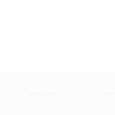
Parceiros:
Inst
So