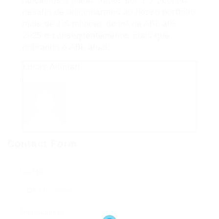
lançamos o plano “Todos por 1.5”, com o
desafio de adicionarmos ao nosso portfólio
mais de 1.5 milhões de m² de ABL até
2025 e consequentemente, mais que
dobrando o ABL atual.
Lucas Altimari
Contact Form
User Name:
Email Address: