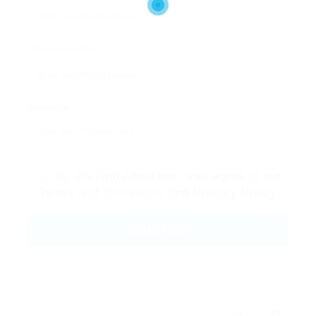
Phone Number:
Message:
By clicking checkbox, you agree to our
Terms and Conditions
and
Privacy Policy