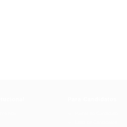
itucional
Para Candidatos
bre Nós
Painel do Candidato
Lista de Candidatos