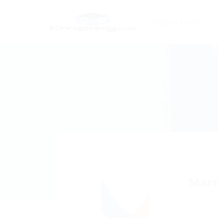
Página Inicial
V
Mar
Foll