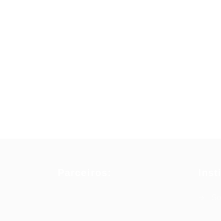
Parceiros:
Inst
So