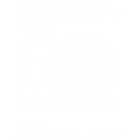
operando sob gestão unificada em
benefício da Wave Aluminium e da Wave
Nickel, demais subsidiárias da New Wave.
Wave Aluminium
A Companhia criou uma tecnologia
disruptiva à base de micro-ondas que
permite a recuperação dos resíduos da
industria do refino da alumina, altamente
tóxicos, depositados em barragens de
rejeitos ou pilhas, e transformando-os em
produtos vendáveis. A empresa já detém
patentes verdes (classificadas como
sustentáveis) sobre a inédita solução, que
contribui para a eliminação de um dos
maiores passivos ambientais do planeta.
Wave Nickel
Já a Wave Nickel posiciona-se como uma
game-changer para o mundo dos carros