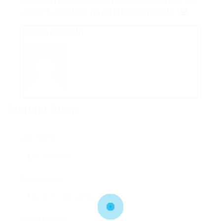
usuários únicos mensais, alcançando 1 em
cada 5 usuários da internet brasileira. 💻
Lucas Altimari
Contact Form
User Name:
Email Address:
Phone Number: