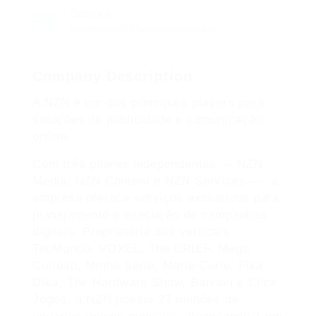
Sectors
Informática/TI/Telecomunicações
Company Description
A NZN é um dos principais players para
soluções de publicidade e comunicação
online.
Com três pilares independentes — NZN
Media, NZN Content e NZN Services —, a
empresa oferece serviços exclusivos para
planejamento e execução de campanhas
digitais. Proprietária das verticais
TecMundo, VOXEL, The BRIEF, Mega
Curioso, Minha Série, Marie Curie, Fika
Dika, The Hardware Show, Baixaki e Click
Jogos, a NZN possui 27 milhões de