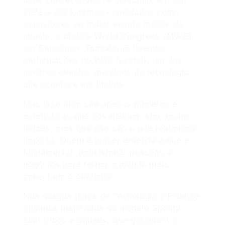
anos consecutivos (e contando 🚀). Em
2022 e 2023, fomos convidados como
expositores no maior evento mobile do
mundo, o Mobile World Congress (MWC),
em Barcelona. Também já tivemos
participações no Web Summit, um dos
maiores eventos mundiais de tecnologia
que acontece em Lisboa.
Mas isso tudo são apenas números e
estatísticas que nos deixam, sim, muito
felizes, mas que não são o que realmente
importa. Quem é pulser entende o que é
fundamental: impulsionar pessoas e
negócios para tornar o mundo mais
conectado e eficiente.
Nos nossos times de Tecnologia e Produto
atuamos inspirados no modelo Spotify,
com tribos e squads, que garantem a