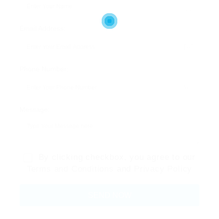
Email Address:
Phone Number:
Message:
By clicking checkbox, you agree to our
Terms and Conditions
and
Privacy Policy