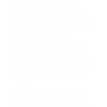
ambientes mais limpos e seguros.
Com sede em Wilmington, no Estado de
Delaware, Estados Unidos, a empresa tem
71 unidades de produção estrategicamente
localizadas em todo o mundo e emprega
uma equipe de mais de 15,400
profissionais, em 130 países de outros
seis continentes. Na América Latina,
estamos presentes na Argentina (Villa
Bosch), Brasil (Araraquara-SP, Americana-
SP, Sorocaba-SP, Paulínia-SP e Igarassu-
PE), Chile, Colômbia (Girardota), México
(Altamira, Sara, Tlalnepantla e Toluca) e
Peru (Lurin).
Valorizamos a diversidade: todas as
pessoas são bem-vindas a se candidatar,
independentemente de gênero, raça,
orientação sexual, identidade de gênero,