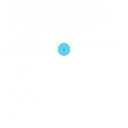
de conteúdo para web via Rockcontent.
Experiência profissional: - Redação de
artigos culinários para blog Sabornamesa
- Redação de artigos voltados para PETs -
Página de venda e copys para site
Despachante
Contact Form
User Name:
Email Address:
Phone Number: