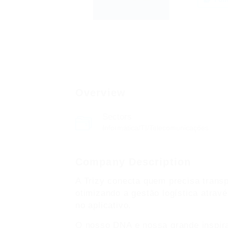
Overview
Sectors
Informática/TI/Telecomunicações
Company Description
A Trizy conecta quem precisa transp
otimizando a gestão logística atrav
no aplicativo.
O nosso DNA e nossa grande inspira