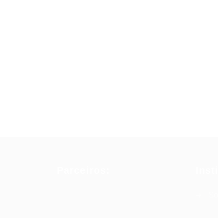
Parceiros:
Inst
So