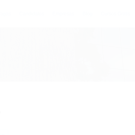
agas
Candidatos
Empresas
Blog
Cursos Grátis
y
ow