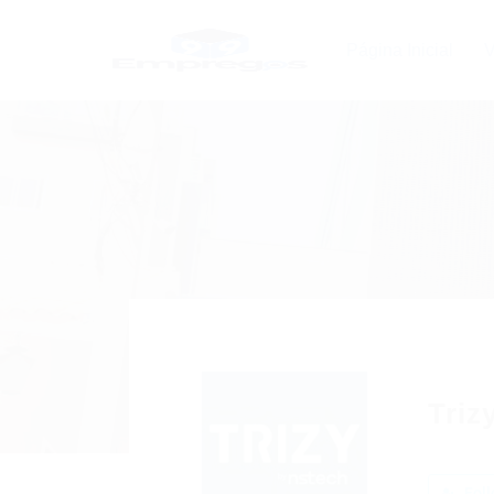
Página Inicial
V
Triz
Foll