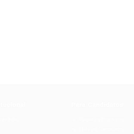
itucional
Para Candidatos
bre Nós
Painel do Candidato
Lista de Candidatos