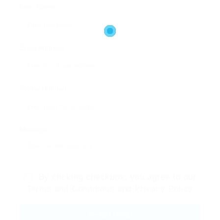
User Name:
Email Address:
Phone Number:
Message:
By clicking checkbox, you agree to our
Terms and Conditions
and
Privacy Policy