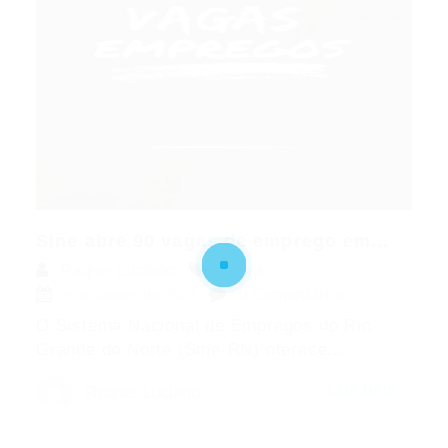
Sine abre 90 vagas de emprego em...
Raquel Luciano
Vagas
0 Comentários
9 de janeiro de 2023
O Sistema Nacional de Empregos do Rio
Grande do Norte (Sine-RN) oferece...
Raquel Luciano
LEIA MAIS