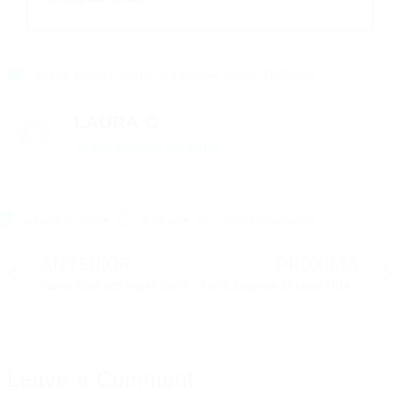
NÍVEL MÉDIO
,
NÍVEL SUPERIOR
,
NÍVEL TÉCNICO
LAURA C
Todos Artigos do Autor »
outubro 9, 2023
8:44 pm
Sem Comentários
ANTERIOR
PRÓXIMA
Calvin Klein tem vagas com POSSIBILIDADE de crescimento, veja
Facta: Empresa do ramo FINANCEIRO tem vagas em todo país
Leave a Comment