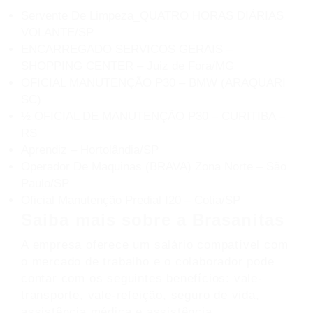
Servente De Limpeza_QUATRO HORAS DIÁRIAS
VOLANTE/SP
ENCARREGADO SERVICOS GERAIS –
SHOPPING CENTER – Juiz de Fora/MG
OFICIAL MANUTENÇÃO P30 – BMW (ARAQUARI
SC)
½ OFICIAL DE MANUTENÇÃO P30 – CURITIBA –
RS
Aprendiz – Hortolândia/SP
Operador De Maquinas (BRAVA) Zona Norte – São
Paulo/SP
Oficial Manutenção Predial I20 – Cotia/SP
Saiba mais sobre a Brasanitas
A empresa oferece um salário compatível com
o mercado de trabalho e o colaborador pode
contar com os seguintes benefícios: vale-
transporte, vale-refeição, seguro de vida,
assistência médica e assistência