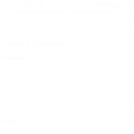
ANTERIOR
PRÓXIMA
Companhia de advogados abre novas vagas, confira
Companhia de soluções empresariais abre novas vagas, confira
Leave a Comment
Comments
Name