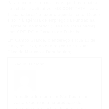
Para concorrer a uma das vagas basta baixar
no celular o aplicativo “MS CONTRATA+ para
Trabalhadores” e fazer o agendamento. Depois
é só ir à agência de emprego da Funtrab na
Capital ou no interior (Casa do Trabalhador),
com CPF, RG e Carteira de Trabalho.
Em Campo Grande, o endereço é Rua 13 de
maio, nº 2.773, no centro (entre as Ruas
Cândido Mariano e Dom Aquino).
Raquel Luciano
Jornalista formada em São Paulo com
vasta experiência na produção de
conteúdo para portais de notícia nos