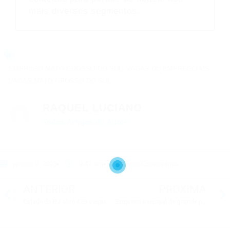
mais diversos segmentos.
EMPREGO MATO GROSSO DO SUL
,
VAGAS DE EMPREGO MS
,
VAGAS MATO GROSSO DO SUL
RAQUEL LUCIANO
Todos Artigos do Autor »
janeiro 9, 2023
9:47 am
Sem Comentários
ANTERIOR
PRÓXIMA
Cidade do RJ abre 420 vagas de emprego nesta segunda (19)
Empresa nacional de grande porte está em busca de profissionais do AM, RO e MT; confira os detalhes