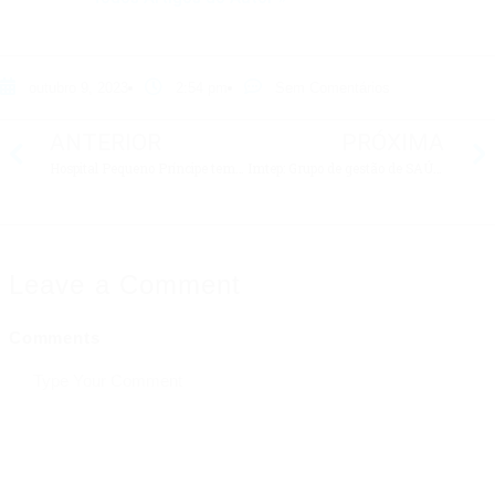
outubro 9, 2023
2:54 pm
Sem Comentários
ANTERIOR
PRÓXIMA
Hospital Pequeno Príncipe tem ÓTIMAS vagas de trabalho, confira
Imtep: Grupo de gestão de SAÚDE tem vagas em vários setores
Leave a Comment
Comments