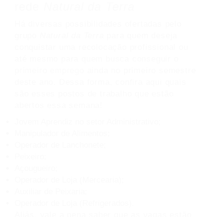
rede
Natural da Terra
Há diversas possibilidades ofertadas pelo
grupo
Natural da Terra
para quem deseja
conquistar uma recolocação profissional ou
até mesmo para quem busca conseguir o
primeiro emprego
ainda no primeiro semestre
deste ano. Dessa forma, confira aqui quais
são esses postos de trabalho que estão
abertos essa semana!
Jovem Aprendiz no setor Administrativo;
Manipulador de Alimentos;
Operador de Lanchonete;
Peixeiro;
Açougueiro;
Operador de Loja (Mercearia);
Auxiliar de Peixaria;
Operador de Loja (Refrigerados).
Aliás, vale a pena saber que as vagas estão