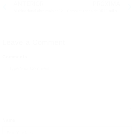
ANTERIOR
PRÓXIMA
Multinacional abre mais de 120 vagas para VENDEDOR em diversas cidades do Brasil
Como ter renda de R$ 10 mil sendo afiliado da Shopee? Como se inscrever
Leave a Comment
Comments
Name