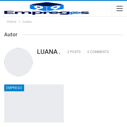
Home
Luana .
Autor
LUANA .
2 POSTS
0 COMMENTS
EMPREGO