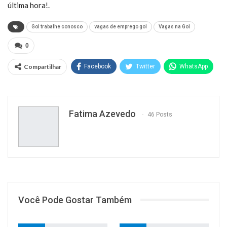
última hora!.
Gol trabalhe conosco
vagas de emprego gol
Vagas na Gol
0
Compartilhar
Facebook
Twitter
WhatsApp
Pinterest
O email
Facebook Messenger
Linkedin
Telegram
Fatima Azevedo
46 Posts
Você Pode Gostar Também