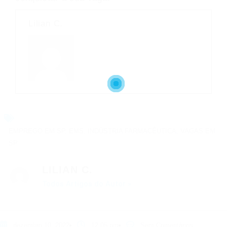
Lilian C.
EMPREGO EM SP
,
EMS
,
INDÚSTRIA FARMACÊUTICA
,
VAGAS EM
SP
LILIAN C.
Todos Artigos do Autor »
dezembro 10, 2022
12:05 pm
Sem Comentários