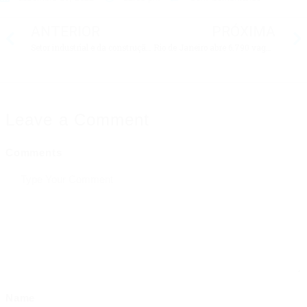
ANTERIOR
PRÓXIMA
Setor industrial e da construção civil abre cadastro URGENTE de currículos para preenchimento de vagas de trabalho
Rio de Janeiro abre 6.790 vagas de emprego com salário de até R$ 3.674
Leave a Comment
Comments
Name