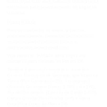
construção civil abre cadastro URGENTE de
currículos para preenchimento de vagas de
trabalho
Inscrições
Para se candidatar às vagas, é preciso,
preferencialmente, preencher um
formulário
on-line
ou enviar currículo para o e-
mail trabalho.smte@gmail.com.
Veja também:
VUNESP abre vagas em
concurso para soldado da PM em SP
Também é possível comparecer a um dos
Centros Municipais de Emprego, que ficam na
Tijuca (Rua Camaragibe 25), Jacarepaguá
(Avenida Geremário Dantas 1.400, sala 172),
Ilha do Governador (Estrada do Dendê 2.080),
Campo Grande (Rua Coxilha s/nº) e Santa
Cruz (Rua Lopes de Moura 58).