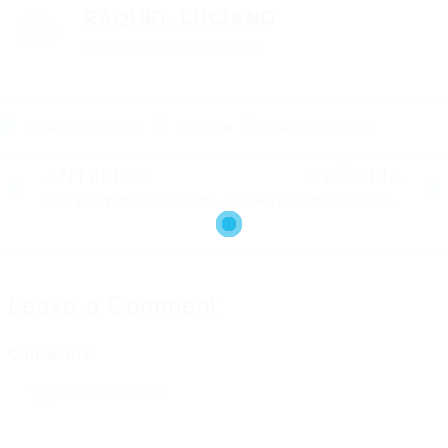
RAQUEL LUCIANO
Todos Artigos do Autor »
dezembro 10, 2022
9:43 pm
Sem Comentários
ANTERIOR
PRÓXIMA
EMS abre oportunidade de emprego para Analista de Marketing em SP
Empresa de offshore nacional abre diversas vagas de emprego
Leave a Comment
Comments